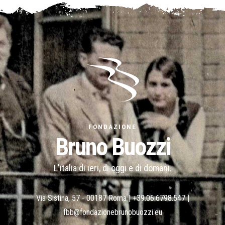
FONDAZIONE
Bruno Buozzi
L'italia di ieri, di oggi e di domani.
Via Sistina, 57 - 00187 Roma |
+39.06.6798.547
|
fbb@fondazionebrunobuozzi.eu