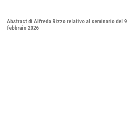
Seminario "A.D. 2026: quo vadis, pace e sicurezza
internazionale? Lo status delle relazioni
internazionali nell’impotenza apparente del diritto e
delle organizzazioni internazionali".