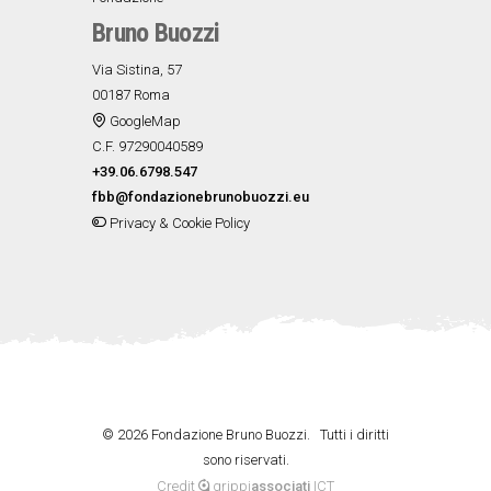
Bruno Buozzi
Via Sistina, 57
00187 Roma
GoogleMap
C.F. 97290040589
+39.06.6798.547
fbb@fondazionebrunobuozzi.eu
Privacy & Cookie Policy
©
2026 Fondazione Bruno Buozzi. Tutti i diritti
sono riservati.
Credit
grippi
associati
ICT