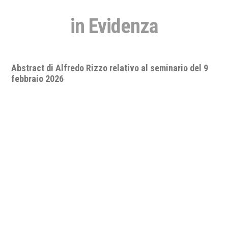
in Evidenza
Seminario "A.D. 2026: quo vadis, pace e sicurezza
internazionale? Lo status delle relazioni
internazionali nell’impotenza apparente del diritto e
delle organizzazioni internazionali".