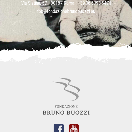
Via Sistina, 57 - 00187 Roma |
+39.06.6798.547
|
fbb@fondazionebrunobuozzi.eu