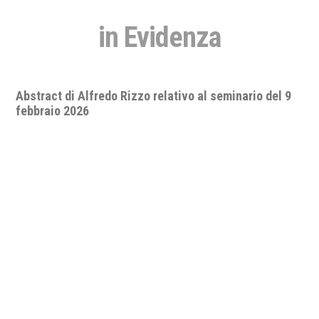
in Evidenza
Seminario "A.D. 2026: quo vadis, pace e sicurezza
internazionale? Lo status delle relazioni
internazionali nell’impotenza apparente del diritto e
delle organizzazioni internazionali".