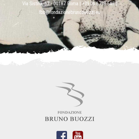
Via Sistina, 57 - 00187 Roma |
+39.06.6798.547
|
fbb@fondazionebrunobuozzi.eu