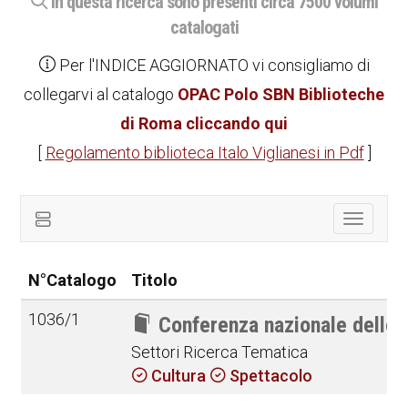
In questa ricerca sono presenti circa 7500 volumi
catalogati
Per l'INDICE AGGIORNATO vi consigliamo di
collegarvi al catalogo
OPAC Polo SBN Biblioteche
di Roma cliccando qui
[
Regolamento biblioteca Italo Viglianesi in Pdf
]
Toggle
navigat
N°Catalogo
Titolo
1036/1
Conferenza nazionale dello
Settori Ricerca Tematica
Cultura
Spettacolo