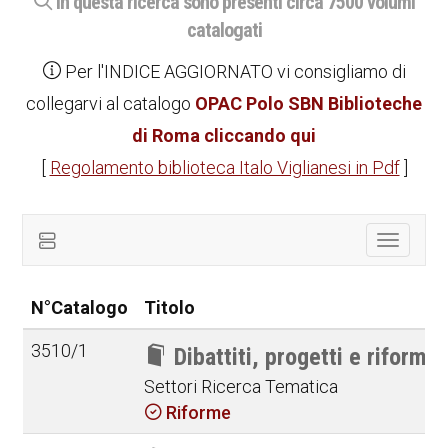
In questa ricerca sono presenti circa 7500 volumi
catalogati
Per l'INDICE AGGIORNATO vi consigliamo di
collegarvi al catalogo
OPAC Polo SBN Biblioteche
di Roma cliccando qui
[
Regolamento biblioteca Italo Viglianesi in Pdf
]
Toggle
navigat
N°Catalogo
Titolo
3510/1
Dibattiti, progetti e riforme 
Settori Ricerca Tematica
Riforme