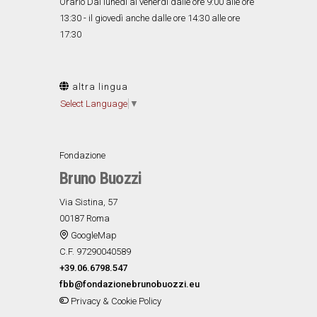
Orario Dal lunedì al venerdì dalle ore 9:00 alle ore
13:30 - il giovedì anche dalle ore 14:30 alle ore
17:30
altra lingua
Select Language
▼
Fondazione
Bruno Buozzi
Via Sistina, 57
00187 Roma
GoogleMap
C.F. 97290040589
+39.06.6798.547
fbb@fondazionebrunobuozzi.eu
Privacy & Cookie Policy