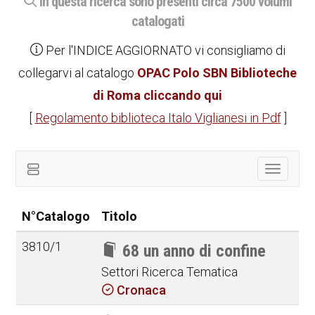
In questa ricerca sono presenti circa 7500 volumi
catalogati
Per l'INDICE AGGIORNATO vi consigliamo di
collegarvi al catalogo
OPAC Polo SBN Biblioteche
di Roma cliccando qui
[
Regolamento biblioteca Italo Viglianesi in Pdf
]
Toggle
navigat
N°Catalogo
Titolo
3810/1
68 un anno di confine
Settori Ricerca Tematica
Cronaca