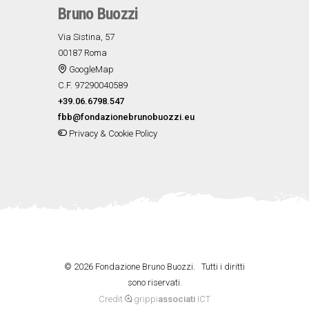
Bruno Buozzi
Via Sistina, 57
00187 Roma
GoogleMap
C.F. 97290040589
+39.06.6798.547
fbb@fondazionebrunobuozzi.eu
Privacy & Cookie Policy
©
2026 Fondazione Bruno Buozzi. Tutti i diritti
sono riservati.
Credit
grippi
associati
ICT